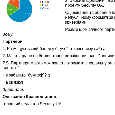
2. Вносять щомісячні пла
проекту
Security UA.
Оцінювання та обрання п
непублічному форматі
за
критеріями.
Розмір щомісячного парт
добу
.
Партнери
:
1. Розміщують свій банер у бігучої стрічці внизу сайту.
2. Мають право на
безкоштовне
розміщення однієї новини/
P.S.
Партнери мають можливість отримати спеціальну
pr-
п
адвокат”.
Не забагато “букафф”? :)
На зв'язку!
Щиро Ваш,
Олександр Краснопьоров
,
головний редактор
Security UA