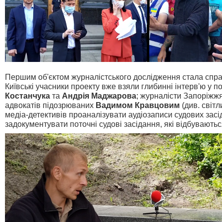
Першим об'єктом журналістського дослідження стала спр
Київські учасники проекту вже взяли глибинні інтерв'ю у 
Костанчука
та
Андрія Маджарова
; журналісти Запоріжжя
адвокатів підозрюваних
Вадимом Кравцовим
(див. світ
медіа-детективів проаналізувати аудіозаписи судових засі
задокументувати поточні судові засідання, які відбуваються