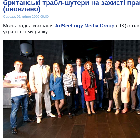
британські трабл-шутери на захисті пра
(оновлено)
Середа, 01 квітня 2020 09:00
Міжнародна компанія
AdSecLogy Media Group
(UK)
оголо
українському ринку.