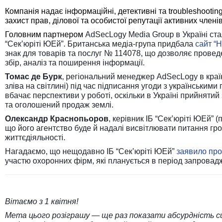
Компанія надає інформаційні, детективні та t
roubleshootin
захист прав, ділової та
особистої
репутації активних членів
Головним партнером
AdSecLogy Media Group
в Україні ст
“Сек’юріті ЮЕй”. Британська медіа-група придбала
сайт “
знак для товарів та послуг № 114078,
що дозволяє проведе
збір, аналіз та поширення інформації.
Томас де Бурк
, регіональний менеджер
AdSecLogy
в кра
зліва на світлині) під час підписання угоди з українським
вбачає перспективи у роботі, оскільки в Україні прийнятий
та оголошений продаж землі.
Олександр Краснопьоров
, керівник
ІБ “Сек’юріті ЮЕй”
(
що його агентство буде й надалі висвітлювати питання гро
життєдіяльності.
Нагадаємо, що нещодавно
ІБ “Сек’юріті ЮЕй”
заявило про
участю охоронних фірм, які планується в період запровад
Вітаємо з
1 квітня!
Мета цього розіграшу — ще раз показати абсурдність ситу