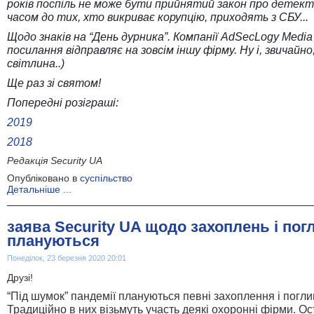
років поспіль не може бути прийнятий закон про детект
часом до тих, хто викриває корупцію, приходять з СБУ...
Щодо знаків на “День дурника”.
Компанії
AdSecLogy Media
посилання відправляє на зовсім іншу фірму.
Ну і, звичайно
світлина..)
Ще раз зі святом!
Попередні розіграші:
2019
2018
Редакція Security UA
Опубліковано в
суспільство
Детальніше ...
заява Security UA щодо захоплень і погл
плануються
Понеділок, 23 березня 2020 20:01
Друзі!
“Під шумок” пандемії плануються певні захоплення і погли
Традиційно в них візьмуть участь деякі охоронні фірми. О