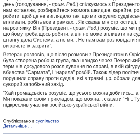
день (голодування, -
прим. Ред.
) спілкуємось з Президенто
нам вставляв, розбирайтеся якомога швидше, карайте, ро
робити, щоб це не виглядало так, що ми керуємо суддівсь
впливати, робіть все в рамках... Як сказав міністр юстиції
на розтяжку. Він (Президент. -
прим. Ред.
) розуміє, що ми п
що йому треба щось робити, а він не може впливати на судд
штангу дала Система, а не ми... Не нам вам розповідати я
ви хочете їх закрити”.
Ветеран розповів, що після розмови з Президентом в Офі
була створена робоча група, яка швидко через Печерськи
термінів досудового розслідування по справі, в якій фігуру
вбивства “Сармата”, і “нарила” розбій. Також лідер політич
порушили справу проти суддів, які в травні ц.р. обрали д
суворий запобіжний захід.
“Хай громадськість розуміє, що усього можна добитись... а 
Ми показали своїм прикладом, що можна... сказати “Ні!.. Ту
підкреслив учасник російсько-української війни.
Опубліковано в
суспільство
Детальніше ...