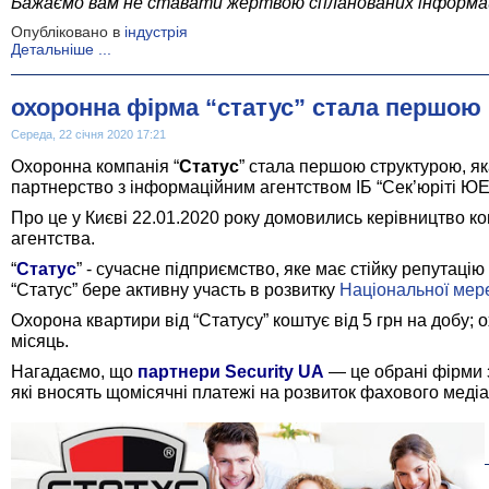
Бажаємо вам не ставати жертвою спланованих інформац
Опубліковано в
індустрія
Детальніше ...
охоронна фірма “статус” стала першою
Середа, 22 січня 2020 17:21
Охоронна компанія “
Статус
” стала першою структурою, як
партнер
ство з
інформаційн
им
агентств
ом
ІБ “Сек’юріті ЮЕ
Про це у Києві 22.01.2020 року домовились керівництво ко
агентства.
“
Статус
” - сучасне підприємство, яке має стійку репутацію
“Статус” бере активну участь в розвитку
Національної мер
Охорона квартири від “Статусу” коштує від 5 грн на добу; 
місяць.
Нагадаємо, що
п
артнери
Security UA
— це обрані фірми 
які
в
носять щомісячні платежі на розвиток
фахового
медіа