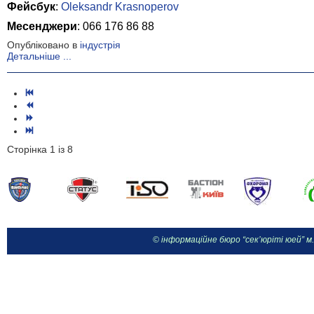
Фейсбук
:
Oleksandr Krasnoperov
Месенджери
: 066 176 86 88
Опубліковано в
індустрія
Детальніше ...
Сторінка 1 із 8
© інформаційне бюро “сек’юріті юей” м.