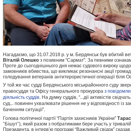
Нагадаємо, що 31.07.2018 р. у м. Бердянськ був вбитий ве
Віталій Олешко
з позивним “Сармат”. За певними ознакам
Проте до сьогоднішнього дня немає судового вироку щодо 
замовників вбивства, що викликає резонансні акції громадс
голодування ветеранів антитерористичної операції біля О
У той же час
судді Бердянського міськрайонного суду звер
правосуддя та Офісу генерального прокурора
з повідомле
діяльність суддів
. На думку суд
д
ів,
“...дії активістів свідча
суд... повинен ухвалювати рішення не у відповідності із зак
баченням ситуації”.
Голова політичної партії “Партія захисників України”
Тарас
"Бішут"), який разом з побратимами бере участь у тривалій
Президента, в інтерв'ю програмі “Важливий свідок” сказав