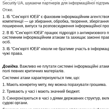
Security UA,
шукаючи партнерів для інформаційної підтрим
Отже.
1.
ІБ “Сек’юріті ЮЕй”
є фаховим інформаційним агентством
компетенції — це
збирання, обробка, творення, зберігання
поширення, випуск та розповсюдження інформаційної прод
2. В
ІБ “Сек’юріті ЮЕй”
п
рацює підрозділ з антикризового п
системним інформаційним атакам та захищає законні пра
осіб.
3.
ІБ “Сек’юріті ЮЕй”
ніколи не братиме участь в інформац
чужі права.
Довідка
.
Важливо не плутати системні інформаційні атак
полі
певних критичних матеріалів
.
Системні атаки характеризуються тим, що:
1. Мають конкретну мету, яку можна порахувати грошима.
2.
Тривають у часі і мають значний бюджет.
3. Синхронізуються в часі з діями державних структур, в
судові органи.