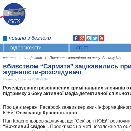
новини
з безпеки
відеосюжети
статті
статті
конфлікти
Показати матеріали по тегу: Security UA
вбивством “Сармата” зацікавились при
журналісти-розслідувачі
П'ятниця, 10 липня 2020 22:34
Розслідування резонансних кримінальних злочинів о
підтримку з боку активної медіа-детективної спільнот
Про це в мережі Facebook заявив керівник інформаційного 
ЮЕй”
Олександр Краснопьоров
.
Пан Краснопьоров зазначив, що “Сек’юріті ЮЕй” розпочин
“Важливий свідок”
. Проект має на меті незалежне та об