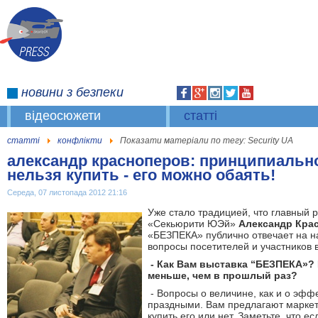
новини
з безпеки
відеосюжети
статті
статті
конфлікти
Показати матеріали по тегу: Security UA
александр красноперов: принципиальн
нельзя купить - его можно обаять!
Середа, 07 листопада 2012 21:16
Уже стало традицией, что главный 
«Секьюрити ЮЭй»
Александр Кра
«БЕЗПЕКА» публично отвечает на н
вопросы посетителей и участников 
- Как Вам выставка “БЕЗПЕКА»? Н
меньше, чем в прошлый раз?
- Вопросы о величине, как и о эфф
праздными. Вам предлагают маркет
купить его или нет. Заметьте, что ес