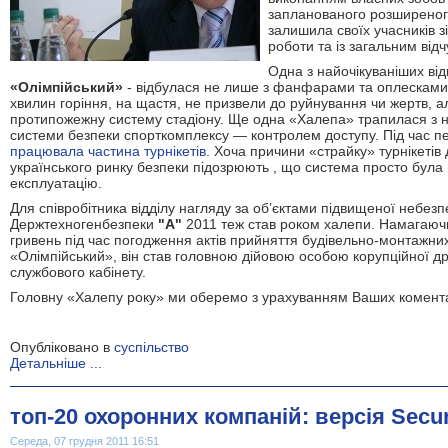
запланованого розширеного
залишила своїх учасників 
роботи та із загальним від
Одна з найочікуваніших від
«Олімпійський»
- відбулася не лише з фанфарами та оплесками
хвилин горіння, на щастя, не призвели до руйнування чи жертв, а
протипожежну систему стадіону. Ще одна «Халепа» трапилася з
системи безпеки спорткомплексу — контролем доступу. Під час п
працювала частина турнікетів
. Хоча причини «страйку» турнікетів
українського ринку безпеки підозрюють , що система просто була
експлуатацію.
Для співробітника відділу нагляду за об’єктами підвищеної небез
Держтехногенбезпеки
"А"
2011 теж став роком халепи. Намагаючи
гривень під час погодження актів прийняття будівельно-монтажних
«Олімпійський», він став головною дійовою особою корупційної др
службового кабінету.
Головну «Халепу року» ми оберемо з урахуванням Ваших комента
Опубліковано в
суспільство
Детальніше ...
топ-20 охоронних компаній: версія Secur
Середа, 07 грудня 2011 16:51