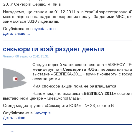
У Сек’юріті Сервіс, м. Київ
Нагадаємо, що станом на 01.12.2011 р. в Україні зареєстровано 4
мають ліцензію на надання охоронних послуг. За даними МВС, ох
займаються 3310 ліцензіатів.
Опубліковано в
суспільство
Детальніше ...
секьюрити юэй раздает деньги
Четвер, 08 вересня 2011 13:31
Следуя первой части своего слогана «БІЗНЕСУ-Г
медиа-группа «
Секьюрити Ю
Эй
» первым пятиста
выставке «БЕЗПЕКА-2011» вручит конверты с гос
ассигнациями.
Имя спонсора акции пока не разглашается.
Напомним, что выставка «
БЕЗПЕКА-2011
» состоит
выставочном центре «КиевЭкспоПлаза».
Стенд медиа-группы «Секьюрити ЮЭй»: № 23, сектор В.
Опубліковано в
індустрія
Детальніше ...