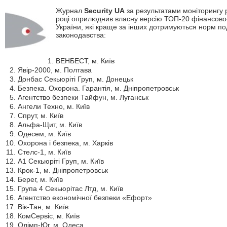
Журнал
Security UA
за результатами моніторингу 
році оприлюднив власну версію ТОП-20 фінансов
України, які краще за інших дотримуються норм по
законодавства:
ВЕНБЕСТ, м. Київ
Явір-2000, м. Полтава
Донбас Секьюріті Груп, м. Донецьк
Безпека. Охорона. Гарантія, м. Дніпропетровськ
Агентство безпеки Тайфун, м. Луганськ
Ангели Техно, м. Київ
Спрут, м. Київ
Альфа-Щит, м. Київ
Одесем, м. Київ
Охорона і безпека, м. Харків
Стелс-1, м. Київ
А1 Секьюріті Груп, м. Київ
Крок-1, м. Дніпропетровськ
Берег, м. Київ
Група 4 Секьюрітас Лтд, м. Київ
Агентство економічної безпеки «Ефорт»
Вік-Тан, м. Київ
КомСервіс, м. Київ
Олімп-Юг, м. Одеса