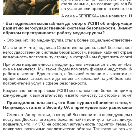
стала меньше, на следующий год Вы
на участие или придете в качестве 
А сама «БЕЗПЕКА» мне нравится. Не
- Вы подписали масштабный договор с УСПП об информаци
развитию негосударственной системы безопасности. Значит
образом перестраиваете работу медиа-группы?
- Это значит, что медиа-группа стала более социально-ответстве
Мы считаем, что, подписав Стратегию национальной безопасност
негосударственной системы безопасности, первый кабинет стран
возможность построить ту страну, в которой нам будет жить спок
При этом направленность медиа-группы вмещается в слоган «Бізне
она не меняется. Мы также будем помогать фирмам индустрии 
работать честно. Единственно, в большей степени мы захватим 
юридических, страховых и детективных компаний, служб безопас
потребителей услуг в сфере безопасности.
Безусловно, «под крылом» УСПП мы станем еще более неприми
конкуренции, к вымогательству и взяточничеству со стороны понят
- Приходилось слышать, что Ваш журнал обвиняют в том, чт
Например, статью в Security UA о преимуществах радиокана
- Смешно. Автор статьи, о которой Вы говорите, в последующем
поступок. Дескать, его цель была не найти истину, а начать диск
подметил, что НИКТО не оспорил актуальность поднятой темы. Бо
появились различные аналитические обзоры. Так какая же это «з