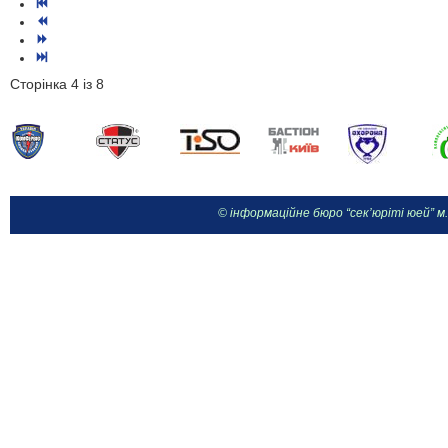
Сторінка 4 із 8
© інформаційне бюро “сек’юріті юей” м.