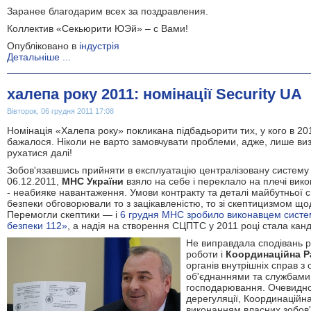
Заранее благодарим всех за поздравления.
Коллектив «Секьюрити ЮЭй» – с Вами!
Опубліковано в
індустрія
Детальніше ...
халепа року 2011: номінації Security UA
Вівторок, 06 грудня 2011 17:08
Номінація «Халепа року» покликана підбадьорити тих, у кого в 201
бажалося. Ніколи не варто замовчувати проблеми, адже, лише ви
рухатися далі!
Зобов'язавшись прийняти в експлуатацію централізовану систему
06.12.2011,
МНС
України
взяло на себе і переклало на плечі ви
- неабияке навантаження. Умови контракту та деталі майбутньої 
безпеки обговорювали то з зацікавленістю, то зі скептицизмом щодо
Перемогли скептики — і
6 грудня МНС зробило виконавцем систе
безпеки 112»
, а надія на створення СЦПТС у 2011 році стала кан
Не виправдала сподівань р
роботи і
Координаційна Р
органів внутрішніх справ з
об'єднаннями та службами 
господарювання. Очевидно
дерегуляції, Координаційн
виконанням власних зобов'