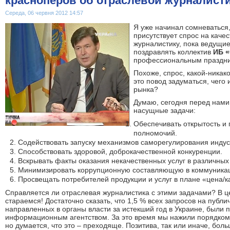
красноперов об отраслевой журналист
Середа, 06 червня 2012 14:57
Я уже начинал сомневаться,
присутствует спрос на каче
журналистику, пока ведущи
поздравлять коллектив
ИБ 
профессиональным праздни
Похоже, спрос, какой-никако
это повод задуматься, чего
рынка?
Думаю, сегодня перед нами
насущные задачи:
Обеспечивать открытость и 
полномочий.
Содействовать запуску механизмов саморегулирования индус
Способствовать здоровой, доброкачественной конкуренции.
Вскрывать факты оказания некачественных услуг в различных
Минимизировать коррупционную составляющую в коммуникац
Просвещать потребителей продукции и услуг в плане «цена/к
Справляется ли отраслевая журналистика с этими задачами? В ц
стараемся! Достаточно сказать, что 1,5 % всех запросов на пуб
направленных в органы власти за истекший год в Украине, были
информационным агентством. За это время мы нажили порядком
но думается, что это – преходяще. Позитива, так или иначе, боль