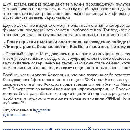
Шум, кстати, как раз поднимают те мелкие производители пультов
статьях ничего не писалось, поскольку их оборудование погоды н
что я не стал по их требованию бесплатно размещать информаци
никак нельзя назвать нерекламной.
Другое дело, что в журнале могут появляться статьи, в которых а
фирме или продукции отзываются наиболее тепло. Так ведь все а
что принципиального журналиста купить нельзя, но его можно оба
- При открытии выставки состоялось награждение победит
«Лидеры рынка безопасности». Как Вы относитесь к этому 
- Сложный вопрос. Мне довелось стать одним из инициаторов со
я вел учредительный съезд, стал соучредителем нового общест
задумывалась совершенно не такой, какой она стала сейчас; хотя
поменялись мои ценности, и я вижу вещи, на которые раньше в
Вообше, честь и хвала Федерации, что она взяла на себя ответс
Конкурса, шлейф которого тянется еще с 2008 года. Но я, как жур
смириться с тем, что Конкурс прошел закрыто и непублично. Мы д
те 7-9 экспертов по каждой номинации, предусмотренные Положе
должны были разработать критерии оценки и подписать результи
проблемы и трудности – это же не обязательно вина УФИБа! Поч
публично?!
Опубліковано в
індустрія
Детальніше ...