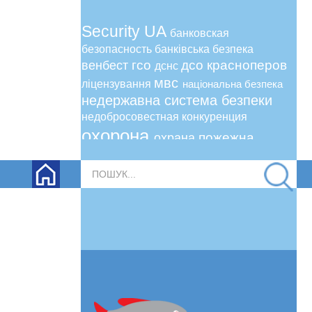
Security UA
банковская
безопасность
банківська безпека
гсо
дсо
красноперов
венбест
дснс
мвс
ліцензування
національна безпека
недержавна система безпеки
недобросовестная конкуренция
охорона
пожежна
охрана
безпека
пожежна сигналізація
Пошук...
поліція охорони
ринок безпеки
сергей сидоренко
рынок безопасности
сіріус
сириус
сергей шабовта
статус
уфпб
укргазвидобування
усптб
уфіб
явір 2000