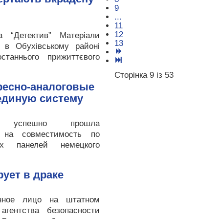
9
...
11
12
а “Детектив” Матеріали
13
 в Обухівському районі
таннього прижиттєвого
Сторінка 9 із 53
ресно-аналоговые
единую систему
в" успешно прошла
 на совместимость по
ых панелей немецкого
…
рует в драке
енное лицо на штатном
агентства безопасности