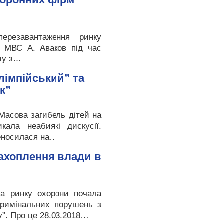
ерезавантаження ринку
р МВС А. Аваков під час
му з…
лімпійський” та
к”
Масова загибель дітей на
кала неабиякі дискусії.
реносилася на…
захоплення влади в
на ринку охорони почала
кримінальних порушень з
у”. Про це 28.03.2018…