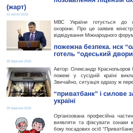
(жарт)
01 квітня 2018
МВС України готується до п
охорони. Про це заявив мініст
відвідування Міжнародного фору
пожежна безпека. нск “о
готель “одеський двори
28 березня 2018
Автор: Олександр Краснопьоров 
пожежі у сусідній країні викли
Звичайно, ситуація одразу ж пе
“приватбанк” і силове 
україні
28 березня 2018
Організована професійна части
виявляти та фіксувати ознаки 
боку посадових осіб “Приватбанк