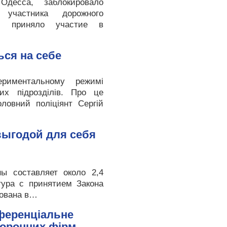
Одесса, заблокировало
 участника дорожного
и приняло участие в
ься на себе
ериментальному режимі
них підрозділів. Про це
оловний поліціянт Сергій
 выгодой для себя
ы составляет около 2,4
тура с принятием Закона
рована в…
ференціальне
хоронних фірм