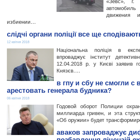
«Зевс», г. 
автомобиль
движения 
избиении…
слідчі органи поліції все ще сподівают
12 квітня 2018
Національна поліція в експ
впроваджує інститут детектив
12.04.2018 р. у Києві заявив г
Князєв.…
в гпу и сбу не смогли с
арестовать генерала будника?
06 квітня 2018
Годовой оборот Полиции охран
миллиарда гривен, и эта струк
«Об оружии» будет трансформи
аваков запроваджує ди
позбавлення ліцензій о