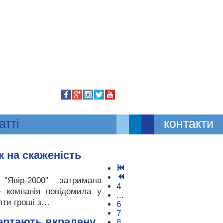
атті
контакти
к на скаженість
"Явір-2000" затримала
4
е компанія повідомила у
...
яти гроші з…
6
7
ертають вкрадену
8