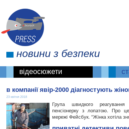
новини
з безпеки
відеосюжети
ст
в компанії явір-2000 діагностують жіно
23 квітня 2018
Група швидкого реагування 
пенсіонерку з лопатою. Про ц
мережі Фейсбук. “Жінка хотіла зн
приватні детективи пов