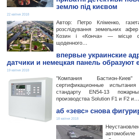
землю під києвом
22 квітня 2018
Автор: Петро Кліменко, газет
розслідування земельних афер
Козин і «Конча» — місце ос
щоденного…
впервые украинские ад
датчики и немецкая панель образуют 
19 квітня 2018
"Компания Бастион-Кие
сертификационные испытания
стандарту EN54-13 пожарн
производства Solution F1 и F2 и
аб «зевс» снова фигури
18 квітня 2018
Неустановл
автомобиле 