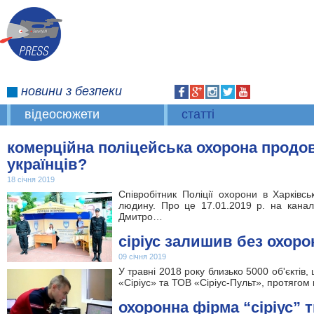
новини
з безпеки
відеосюжети
статті
комерційна поліцейська охорона продо
українців?
18 січня 2019
Співробітник Поліції охорони в Харківс
людину. Про це 17.01.2019 р. на канал
Дмитро…
сіріус залишив без охоро
09 січня 2019
У травні 2018 року близько 5000 об'єктів
«Сіріус» та ТОВ «Сіріус-Пульт», протягом
охоронна фірма “сіріус” т