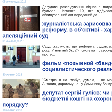
05 листопада 2018
Досудове розслідування відносно погр
бульварі Шевченко, 10, яке відбулос
обвинувальний акт переданий до…
журналістська зарисовка
реформу. в об'єктиві - ха
апеляційний суд
01 листопада 2018
Судді жартують, що реформа суддівськ
року. У новітній Україні система правосуд
проте…
фильм «позывной «банде
социалистического реал
30 жовтня 2018
“Смотрю я на глобус, думаю, - не ма
Антонио, дорогому нашу Домингесу Банд
депутат сергій гулієв: чи
бюджетні кошті на охоро
порядку?
18 жовтня 2018