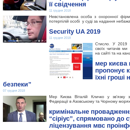
її свідчення
11 грудня 2018
Невстановлена особа з охоронної фірми
потерпілій особі у суді за надання небаж
Security UA 2019
11 грудня 2018
Стисло. У 2019 
своїх читачів ми
на сайті та на кан
мер києва 
пропонує 
їхні гроші 
безпеки”
07 грудня 2018
Мер Києва Віталій Кличко у зв'язку з
Федерації в Азовському та Чорному морях
кримінальне провадження
“сіріус”, спрямовано до 
ліцензування мвс проін