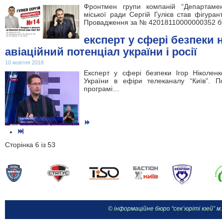
Фронтмен групи компаній “Департамен
міської ради Сергій Гулієв став фігура
Провадження за № 42018110000000352 
експерт у сфері безпеки 
авіаційний потенціал україни і росії
10 жовтня 2018
Експерт у сфері безпеки Ігор Ніколен
України в ефіри телеканалу “Київ”. П
програмі…
Сторінка 6 із 53
© інформаційне бюро “сек’юріті юей” м.