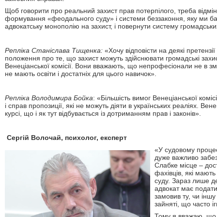
Щоб говорити про реальний захист прав потерпілого, треба відміни
формування «феодального суду» і системи беззаконня, яку ми ба
адвокатську монополію на захист, і повернути систему громадськи
Репліка Станіслава Тищенка:
«Хочу відповісти на деякі претензі
положення про те, що захист можуть здійснювати громадські захи
Венеціанської комісії. Вони вважають, що непрофесіонали не в зм
не мають освіти і достатніх для цього навичок».
Репліка Володимира Бойка
: «Більшість вимог Венеціанської комісі
і справ пропозиції, які не можуть діяти в українських реаліях. Вен
курсі, що і як тут відбувається із дотриманням прав і законів».
Сергій Волочай, психолог, експерт
«У судовому процес
дуже важливо забез
Слабке місце – дост
фахівців, які мают
суду. Зараз лише д
адвокат має подати
замовив ту, чи іншу 
зайняті, що часто і
Тому я вважаю, що 