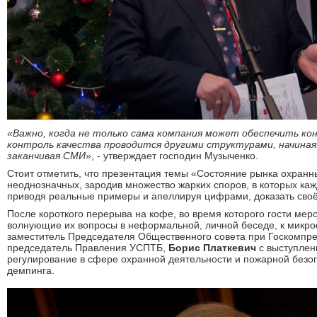
«Важно, когда не только сама компания может обеспечить кон
контроль качества проводится другими структурами, начиная
заканчивая СМИ»
, - утверждает господин Музыченко.
Стоит отметить, что презентация темы «Состояние рынка охранны
неоднозначных, зародив множество жарких споров, в которых каж
приводя реальные примеры и апеллируя цифрами, доказать своё
После короткого перерыва на кофе, во время которого гости мер
волнующие их вопросы в неформальной, личной беседе, к микр
заместитель Председателя Общественного совета при Госкомпре
председатель Правления УСПТБ,
Борис
Платкевич
с выступлен
регулирование в сфере охранной деятельности и пожарной безо
демпинга.