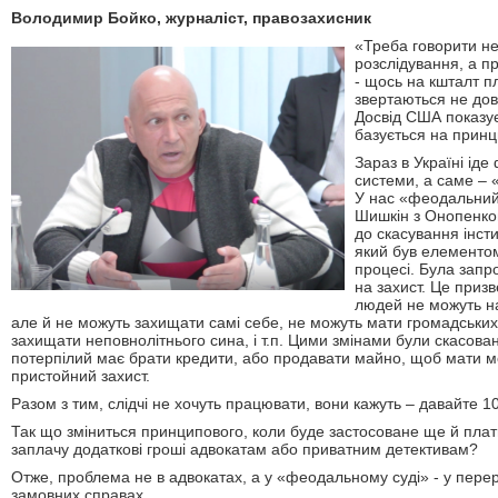
Володимир Бойко, журналіст, правозахисник
«Треба говорити н
розслідування, а п
- щось на кшталт п
звертаються не до
Досвід США показу
базується на принц
Зараз в Україні ід
системи, а саме – 
У нас «феодальний
Шишкін з Онопенко
до скасування інсти
який був елементо
процесі. Була запр
на захист. Це призв
людей не можуть н
але й не можуть захищати самі себе, не можуть мати громадських
захищати неповнолітнього сина, і т.п. Цими змінами були скасован
потерпілий має брати кредити, або продавати майно, щоб мати м
пристойний захист.
Разом з тим, слідчі не хочуть працювати, вони кажуть – давайте 1
Так що зміниться принципового, коли буде застосоване ще й платн
заплачу додаткові гроші адвокатам або приватним детективам?
Отже, проблема не в адвокатах, а у «феодальному суді» - у пере
замовних справах.