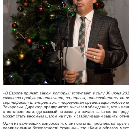
«В Европе
принят закон
,
который вступает в
силу 30
июня 201
качество
продукции
отвечает, во-первых, производитель
, во-
сертификат
и, в-третьих, -
торгующая организация
любого
к
Захарович. Директор предприятия высказал убеждение, что имен
ответственности, где каждый по закону отвечает за качество пре
может стать весомым шагом на пути к стабилизации защиты отеч
Один из важнейших вопросов и, стоит сказать, проблем, которые
реалиях рынка безопасности Украины – это «Каким образом мест