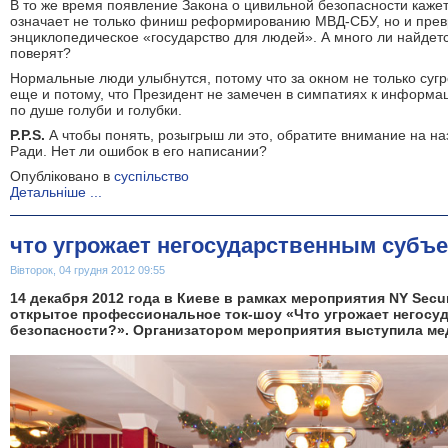
В то же время появление Закона о цивильной безопасности кажетс
означает не только финиш реформированию МВД-СБУ, но и пре
энциклопедическое «государство для людей». А много ли найдетс
поверят?
Нормальные люди улыбнутся, потому что за окном не только сугр
еще и потому, что Президент не замечен в симпатиях к информац
по душе голуби и голубки.
P.P.S.
А чтобы понять, розыгрыш ли это, обратите внимание на н
Ради. Нет ли ошибок в его написании?
Опубліковано в
суспільство
Детальніше ...
что угрожает негосударственным субъе
Вівторок, 04 грудня 2012 09:55
14 декабря 2012 года в Киеве в рамках мероприятия NY Secu
открытое профессиональное ток-шоу «Что угрожает негосу
безопасности?». Организатором мероприятия выступила ме