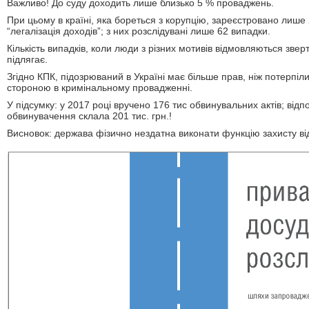
Важливо! До суду доходить лише близько 5 % проваджень.
При цьому в країні, яка бореться з корупцію, зареєстровано лиш
“легалізація доходів”; з них розслідувані лише 62 випадки.
Кількість випадків, коли люди з різних мотивів відмовляються звер
підлягає.
Згідно КПК, підозрюваний в Україні має більше прав, ніж потерпіл
стороною в кримінальному провадженні.
У підсумку: у 2017 році вручено 176 тис обвинувальних актів; відпо
обвинувачення склала 201 тис. грн.!
Висновок: держава фізично нездатна виконати функцію захисту в