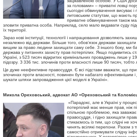
зацікавленою особою. У США доси
за головами» – приватні ловці поруш
сьогодні обвинувачення висуває і 
литовським статутам, що мають п
приватне обвинувачення також мал
зловити приватна особа. Наприклад, село мало видавати суду під
їх території.
Зараз нові інституції, технології і напрацювання дозволяють захи
незалежно від держави. Більше того, обов’язок держави захищат
вищим за право людини захищати саму себе. З іншого боку, ми б
держава у питаннях захисту прав потерпілих. Якщо подивитись ст
Україні, з 523 тисяч відкритих кримінальних проваджень лише у 1
підозру. З 336 тис. злочинів проти власності лише 90 тисяч, тобто
Це дуже неефективне правосуддя. Є всі підстави вважати, що при
злочинах проти власності, повинен бути набагато ефективнішим і
шукати шляхи запровадження цієї моделі в Україні».
Микола Ореховський, адвокат
A
О «Ореховський та Коломіє
«Парадокс, але в Україні у проце
потерпілий має менше прав, ніж 
спільною проблемою, яка заважає
правосуддя, і гідно захищати пра
стикаємось із тим, що слідчі не х
чинять всілякі перепони. Разом з 
самостійно отримувати слідчу інфо
підозрюваного. У потерпілого нема