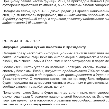
При цьому левова частка функцій МВС, за прикладом Великої Бри
аутсорсинг приватним компаніям, а «силовикам» взагалі забороне
Нагадаємо також, що п. 4.3.2
діючої редакції Стратегії національн
світі, що змінюється» передбачає, що
«…ключовими завданням по
України у внутрішній сфері є сприяння розвитку недержавної с
забезпечення її діяльності
».
P.S.
19.43 01.04.2013 г.
Информационная «утка» полетела к Президенту
Сегодня сразу несколько информационных агентств запустили ин
сайта Верховной Рады исчезла информация о мифическом закон
якобы, был внесен самим Гарантом и зарегистрирован в парламен
Согласитесь, интригует само название «потерявшегося» Закона –
систему безпеки». Якобы
, документ предписывает 70%-ое сокр
правоохранителей с одновременным формированием в Украин
безопасности
. Отмечается также, что, по примеру Великобрит
будет передана на аутсорсинг частным охранным и детективным
вообще запретят зарабатывать деньги.
Появление такого Закона будет выглядеть логичным, если уверо
около года назад Стратегию национальной безопасности. Вспомн
трактате прямо так и говорится о развитии
негосударственной с
ключевом задании внутренней политики.