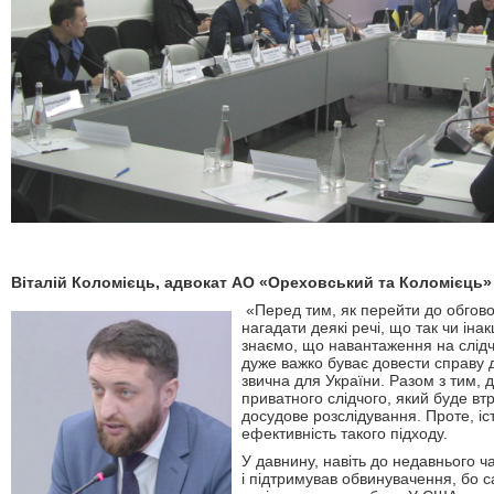
Віталій Коломієць, адвокат
A
О «Ореховський та Коломієць»
«Перед тим, як перейти до обгов
нагадати деякі речі, що так чи іна
знаємо, що навантаження на слідчи
дуже важко буває довести справу д
звична для України. Разом з тим, 
приватного слідчого, який буде вт
досудове розслідування. Проте, іс
ефективність такого підходу.
У давнину, навіть до недавнього ч
і підтримував обвинувачення, бо с