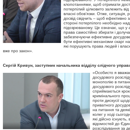
клопотаннями, щоб отримати доступ
потерпілий цілковито залежить від 
власні обов’язки. Отже, ситуація, 
досвід свідчить – щоб ефективно 
стороні потерпілого необхідно над
підозрюваному. Це означає, що у 
права самостійно збирати і долуча
забезпечуючи ефективне досудове 
бути ефективні механізми скарг на 
які порушують права людей і власн
вже про закон».
Сергій Кривун, заступник начальника відділу слідчого управл
«
Особисто я вважаю
досудового розслід
монополію в питанн
досудового розслід
сприймаються крок
кримінального проц
проти дискусії щод
приватного досудов
на питання та деякі
колег у ході сьогод
які дійсно існують,
відомостей до Єдин
розслідування за д