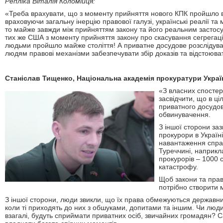
Репліка Віталія Коломійця:
«Треба врахувати, що з моменту прийняття нового КПК пройшло вс
враховуючи загальну інерцію правової галузі, українські реалії та 
то майже завжди між прийняттям закону та його реальним застос
тих же США з моменту прийняття закону про скасування сегрегаці
людьми пройшло майже століття! А приватне досудове розслідув
людям правові механізми забезпечувати збір доказів та відстоюва
Станіслав Тищенко, Національна академія прокуратури Украї
«З власних спостер
засвідчити, що в ц
приватного досудов
обвинувачення.
З іншої сторони зазн
прокурори в Україн
навантаження справ
Туреччині, наприкл
прокурорів – 1000 
катастрофу.
Щоб закони та прав
потрібно створити 
З іншої сторони, люди звикли, що їх права обмежуються державн
коли ті приходять до них з обшуками, допитами та іншим. Чи люди
взагалі, будуть сприймати приватних осіб, звичайних громадян? С