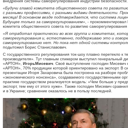
внедрения системы саморегулирования индустрии безопасности.
«Будучи главой комитета общественного совета по развитию
с разными профессиями, с разными видами деятельности. Про
месяца! В основном везде подтверждается, что система лицен
Будущее только за саморегулированием»
, - прокомментировал
комитета общественного совета по развитию саморегулирования
«Я отработал практически во всех группа и комитетах, кото
саморегулирования и, естественно, поддерживаю это и гово
саморегулированию нет. Но пока нет одной системы контроля
подытожил Борис Станиславович.
С государственного регулирования ток-шоу плавно перетекло к т
производителя». Тут главным спикером выступил генеральный д
«АРТОН»,
Игорь
Мисевич
. Своё выступление господин Мисевич 
«АРТОН», 70% продукции которой ориентировано на экспорт. В си
презентации Игоря Захаровича была построена на разборе проб
«экономического нонсенса», создаваемого государственными орг
практике государством реализуется модель: «Чем больше у пред
экспорт, тем ему от этого хуже». Также господин Мисевич сравн
и в Украине; сравнение оказалось не в пользу последней.