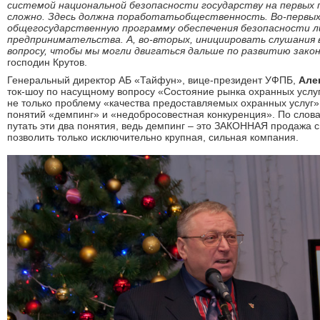
системой
национальной безопасности
государству на
первых 
сложно.
Здесь должна
поработать
общественность.
Во-первы
общегосударственную программу
обеспечения безопасности 
предпринимательства.
А,
во-вторых
,
инициировать
слушания 
вопросу
,
чтобы мы
могли двигаться дальше
по развитию
зако
господин Крутов.
Генеральный директор АБ «Тайфун», вице-президент УФПБ,
Але
ток-шоу по насущному вопросу «Состояние рынка охранных услуг
не только проблему «качества предоставляемых охранных услуг»
понятий «демпинг» и «недобросовестная конкуренция». По слова
путать эти два понятия, ведь демпинг – это ЗАКОННАЯ продажа с
позволить только исключительно крупная, сильная компания.