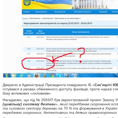
Джерело в Адміністрації Президента повідомило ІБ «
Сек’юріті Ю
готувався в умовах обмеженого доступу фахівців, проте наразі ст
боку впливових «силовиків».
Нагадаємо, що під № 2693/П був зареєстрований проект Закону У
(цивільну) систему безпеки
»,
який передбачав скорочення осо
та силового сектору держави на 70 % та формування в Україні є
передачею охоронних, детективних та деяких правоохоронних 