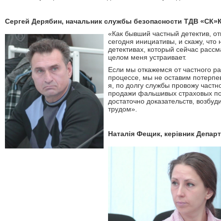
Сергей Дерябин, начальник службы безопасности ТДВ «СК»К
«
Как бывший частный детектив, о
сегодня инициативы, и скажу, что 
детективах, который сейчас рассм
целом меня устраивает.
Если мы откажемся от частного р
процессе, мы не оставим потерпе
я
,
по долгу службы провожу частн
продажи фальшивых страховых пол
достаточно доказательств, возбуд
трудом
»
.
Наталія Фещик, керівник Депар