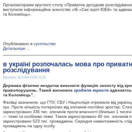
Організаторами круглого столу «Приватне досудове розслідуван
виступили інформаційне агентство «ІБ «Сек
`
юріті Ю
Е
й» та адвока
та Колом
іє
ць
».
Опубліковано в
суспільство
Детальніше ...
в україні розпочалась мова про приват
розслідування
Вівторок, 30 січня 2018 11:51
Держава фізично нездатна виконати функцію захисту від кр
правопорушень. Такий висновок
зробили юристи
адвокатсь
та Коломієць".
Фахівці зазначили, що ГПУ, СБУ і Нацполіція отримали від українц
грн. Проте кількість потерпілих від злочинів постійно зростає. Ста
зареєстровано 336 тис. злочинів проти власності (близько 1 тисяч
— тяжкі та особливо тяжкі. Також зареєстровано 40 тис. злочинів 
зареєстровано 523 тис. проваджень. Середня навантаженість слід
проваджень на одну особу.