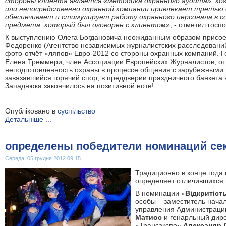
стороны клиента является «методика охранного аудита», ко
или непосредственно охранной компании привлекает третью 
обеспечивает и стимулирует работу охранного персонала в 
предмета, который был оговорен с клиентом»
, - отметил госп
К выступлению Олега Богдановича неожиданным образом присо
Федоренко (Агентство независимых журналистских расследовани
фото-отчёт «ляпов» Евро-2012 со стороны охранных компаний. 
Елена Треммери, член Ассоциации Европейских Журналистов, о
неподготовленность охраны в процессе общения с зарубежными 
завязавшийся горячий спор, в преддверии праздничного банкета
Западнюка закончилось на позитивной ноте!
Опубліковано в
суспільство
Детальніше ...
определены победители номинаций сек
Середа, 05 грудня 2012 09:15
Традиционно в конце года
определяет отличившихся 
В номинации «
Відкритіст
особы – заместитель начал
управления Администраци
Матиос
и генарльный дир
«Трансэкспо»
Александр 