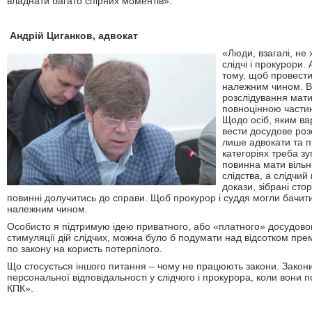
владнати багато спірних моментів».
Андрій Циганков, адвокат
«Люди, взагалі, не
слідчі і прокурори.
тому, щоб провести
належним чином. В
розслідування мат
повноцінною части
Щодо осіб, яким ва
вести досудове роз
лише адвокати та пр
категоріях треба з
повинна мати вільн
слідства, а слідчий
докази, зібрані сто
повинні долучитись до справи. Щоб прокурор і суддя могли бачити
належним чином.
Особисто я підтримую ідею приватного, або «платного» досудовог
стимуляції дій слідчих, можна було б подумати над відсотком прем
по закону на користь потерпілого.
Що стосується іншого питання – чому не працюють закони. Закон
персональної відповідальності у слідчого і прокурора, коли вон
КПК».