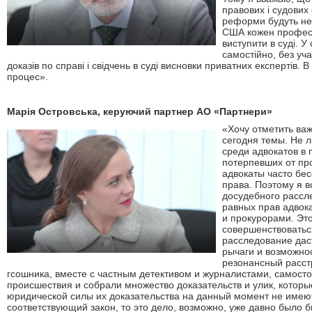
правових і судових 
реформи будуть не
США кожен професі
виступити в суді. У
самостійно, без учас
доказів по справі і свідчень в суді висновки приватних експертів. 
процес».
Марія Островська, керуючий партнер АО «Партнери»
«Хочу отметить важ
сегодня тем
ы. Не 
среди адвокатов в
потерпевших от пр
адвокаты часто бес
права. Поэтому я 
досудебного рассл
равных прав адвок
и прокурорами.
Это
совершенствоватьс
расследование да
рычаги и возможно
резонансный расст
гсошника
,
вместе с частным детективом и журналистами
,
самосто
происшествия и собрали множество доказательств и улик, которы
юридической силы их доказательства на данный момент не имеют
соответствующий закон, то это дело
,
возможно
,
уже давно было б