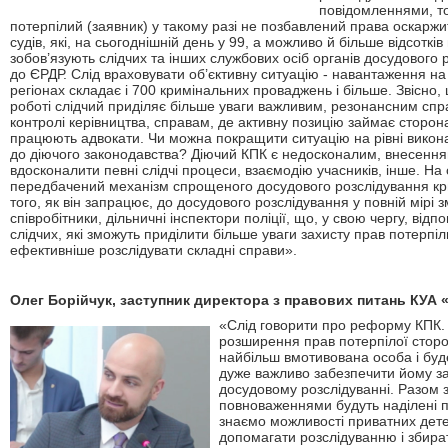
повідомленнями, то
потерпілий (заявник) у такому разі не позбавлений права оскаржит
судів, які, на сьогоднішній день у 99, а можливо й більше відсоткі
зобов’язують слідчих та інших службових осіб органів досудового 
до ЄРДР. Слід враховувати об’єктивну ситуацію - навантаження на 
регіонах складає і 700 кримінальних проваджень і більше. Звісно, 
роботі слідчий приділяє більше уваги важливим, резонансним спра
контролі керівництва, справам, де активну позицію займає сторон
працюють адвокати. Чи можна покращити ситуацію на рівні викон
до діючого законодавства? Діючий КПК є недосконалим, внесення
вдосконалити певні слідчі процеси, взаємодію учасників, інше. Н
передбачений механізм спрощеного досудового розслідування кри
того, як він запрацює, до досудового розслідування у повній мірі 
співробітники, дільничні інспектори поліції, що, у свою чергу, від
слідчих, які зможуть приділити більше уваги захисту прав потерпіл
ефективніше розслідувати складні справи
».
Олег Борійчук, заступник директора з правових питань КУА 
«Слід говорити про реформу КПК. Р
розширення прав потерпілої сторо
найбільш вмотивована особа і буд
дуже важливо забезпечити йому за
досудовому розслідуванні. Разом 
повноваженнями будуть наділені пр
знаємо можливості приватних дете
допомагати розслідуванню і збират