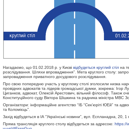
Нагадаємо, що 01.02.2018 р. у Києві
відбудеться круглий стіл
на т
розслідування. Шляхи впровадження”. Мета круглого столу: запроп
запровадження приватного досудового розслідування.
Про свою попередню участь у круглому столі зголосили низка нар
провідних адвокатів та лідерів громадської думки, зокрема: Ігор 
Циганков, адвокат, Олексій Арестович, вільний філософ. Також очі
Конституційного суду Віктора Шішкина та радника міністра МВС З
Організатори: інформаційне агентство “ІБ “Сек’юріті ЮЕй” та адво
та Коломієць
".
Захід відбудеться в ІА “Українські новини”, вул. Еспланадна, 20, 1
Пряма трансляція круглого столу відбудеться за адресою:
https:/
v=vpVtEssnGuo