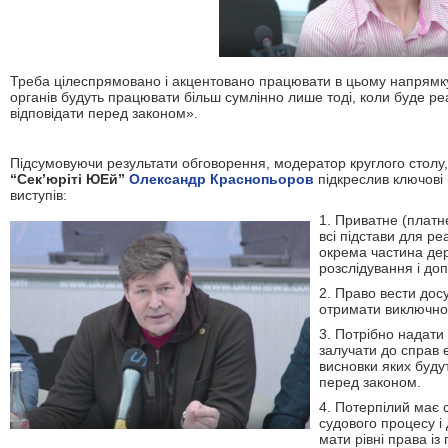
Треба цілеспрямовано і акцентовано працювати в цьому напрямк
органів будуть працювати більш сумлінно лише тоді, коли буде ре
відповідати перед законом».
Підсумовуючи результати обговорення, модератор круглого столу
“Сек’юріті ЮЕй”
Олександр Краснопьоров
підкреслив ключові 
виступів:
1. Приватне (платн
всі підстави для реа
окрема частина де
розслідування і до
2. Право вести дос
отримати виключно 
3. Потрібно надати
залучати до справ 
висновки яких будут
перед законом.
4. Потерпілий має
судового процесу і
мати рівні права із