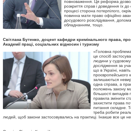
повноваження. Ця реформа дозво
розкриття справ і доведення їх до
процесі сторона потерпілого, окрі
повинна мати право офіційно
аван
досудового розслідування,
допома
обладнанням, тощо.
Світлана Бутенко, доцент кафедри кримінального права, про
Академії праці, соціальних відносин і туризму
«Головна проблема,
це спосіб застосув
людини у судовому 
дослідження за уча
що в Україні, навіт
проєвропейського к
залишаються невир
одна справа, а пра
положень закону ма
більшості випадків 
правила змінити ст
захистити права по
питання складне. Т
треба робити реальн
людей, щоб закони застосовувались на практиці. Інакше все це не