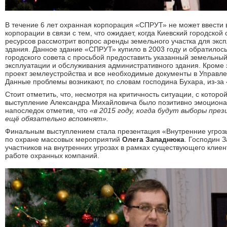
В течение 6 лет охранная корпорация «СПРУТ» не может ввести
корпорации в связи с тем, что ожидает, когда Киевский городско
ресурсов рассмотрит вопрос аренды земельного участка для экс
здания. Данное здание «СПРУТ» купило в 2003 году и обратилось
городского совета с просьбой предоставить указанный земельный 
эксплуатации и обслуживания административного здания. Кроме 
проект землеустройства и все необходимые документы в Управл
Данные проблемы возникают, по словам господина Бухара, из-за 
Стоит отметить, что, несмотря на критичность ситуации, с которо
выступление Александра Михайловича было позитивно эмоциона
напоследок отметив, что
«в 2015 году, когда будут выборы пре
ещё обязательно вспомнят».
Финальным выступлением стала презентация «Внутренние угроз
по охране массовых мероприятий
Олега Западнюка
. Господин 
участников на внутренних угрозах в рамках существующего клие
работе охранных компаний.